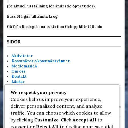
(Se aktuell utställning för ändrade öppettider)
Buss 614 går till Ensta krog
Gå från Roslagsbanans station Galoppfältet 10 m
in
SIDOR
Aktiviteter
Konstnärer o konstnärsvänner
Medlemssida
Om oss
Kontakt
Länkar
Bli medlem
We respect your privacy
Roslagsmålarnas kalender
Bildgalleri
Cookies help us improve your experience,
deliver personalized content, and analyze
SOCIAL MEDIA ICONS
traffic. You can choose which cookies to allow
by clicking
Customize
. Click
Accept All
to
consent or
Reject All
to decline non-essential