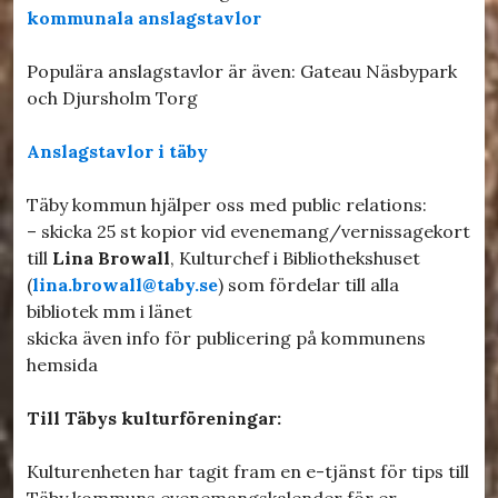
kommunala anslagstavlor
Populära anslagstavlor är även: Gateau Näsbypark
och Djursholm Torg
Anslagstavlor i täby
Täby kommun hjälper oss med public relations:
– skicka 25 st kopior vid evenemang/vernissagekort
till
Lina Browall
, Kulturchef i Bibliothekshuset
(
lina.browall@taby.se
) som fördelar till alla
bibliotek mm i länet
skicka även info för publicering på kommunens
hemsida
Till Täbys kulturföreningar:
Kulturenheten har tagit fram en e-tjänst för tips till
Täby kommuns evenemangskalender för er