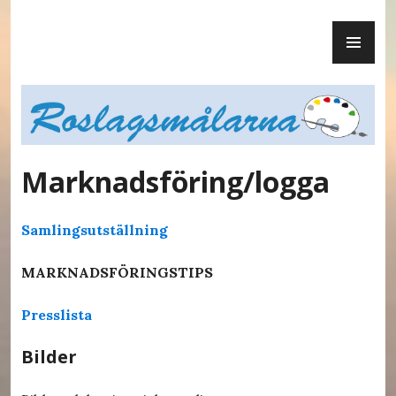
Skip
PR
to
ME
content
Roslagsmålarna
Marknadsföring/logga
Samlingsutställning
MARKNADSFÖRINGSTIPS
Presslista
Bilder